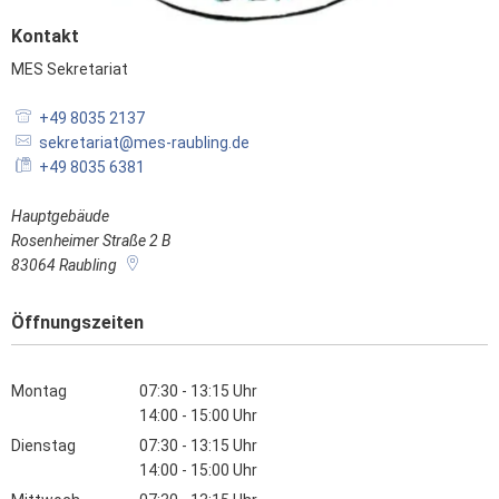
Kontakt
MES Sekretariat
MES Sekretariat
+49 8035 2137
sekretariat@mes-raubling.de
+49 8035 6381
Hauptgebäude
Rosenheimer Straße 2 B
83064
Raubling
Öffnungszeiten
Montag
07:30
-
13:15
Uhr
Von 07:30 bis 13:15 Uhr
14:00
-
15:00
Uhr
Von 14:00 bis 15:00 Uhr
Dienstag
07:30
-
13:15
Uhr
Von 07:30 bis 13:15 Uhr
14:00
-
15:00
Uhr
Von 14:00 bis 15:00 Uhr