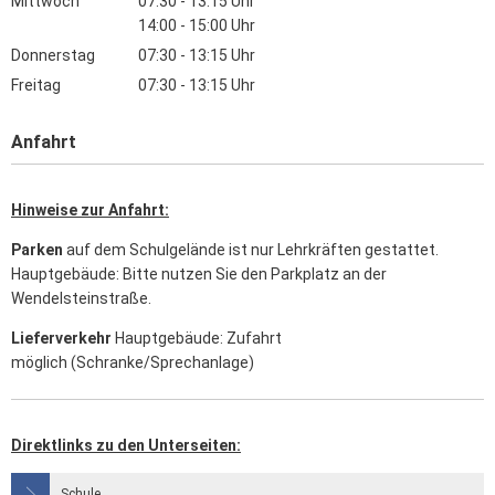
Mittwoch
07:30
-
13:15
Uhr
Von 07:30 bis 13:15 Uhr
14:00
-
15:00
Uhr
Von 14:00 bis 15:00 Uhr
Donnerstag
07:30
-
13:15
Uhr
Von 07:30 bis 13:15 Uhr
Freitag
07:30
-
13:15
Uhr
Von 07:30 bis 13:15 Uhr
Anfahrt
Hinweise zur Anfahrt:
Parken
auf dem Schulgelände ist nur Lehrkräften gestattet.
Hauptgebäude: Bitte nutzen Sie den Parkplatz an der
Wendelsteinstraße.
Lieferverkehr
Hauptgebäude: Zufahrt
möglich (Schranke/Sprechanlage)
Direktlinks zu den Unterseiten:
Schule