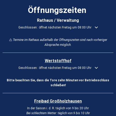
Öffnungszeiten
Rathaus / Verwaltung
Klicken, um weitere Öffnungs- oder Schließzeiten auszublenden
Geschlossen:
öffnet nächsten Freitag um 08:00 Uhr
Termine im Rathaus außerhalb der Öffnungszeiten sind nach vorheriger
Absprache möglich.
Wertstoffhof
Klicken, um weitere Öffnungs- oder Schließzeiten auszublenden
Geschlossen:
öffnet nächsten Freitag um 08:00 Uhr
Bitte beachten Sie, dass die Tore zehn Minuten vor Betriebsschluss
schließen!
Freibad Großholzhausen
In der Saison i. d. R. täglich von 9 bis 20 Uhr
Bei schlechtem Wetter: täglich von 9 bis 10 Uhr