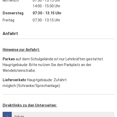
Mittwoch
07:30
-
13:15
Uhr
Von 07:30 bis 13:15 Uhr
14:00
-
15:00
Uhr
Von 14:00 bis 15:00 Uhr
Donnerstag
07:30
-
13:15
Uhr
Von 07:30 bis 13:15 Uhr
Freitag
07:30
-
13:15
Uhr
Von 07:30 bis 13:15 Uhr
Anfahrt
Hinweise zur Anfahrt:
Parken
auf dem Schulgelände ist nur Lehrkräften gestattet.
Hauptgebäude: Bitte nutzen Sie den Parkplatz an der
Wendelsteinstraße.
Lieferverkehr
Hauptgebäude: Zufahrt
möglich (Schranke/Sprechanlage)
Direktlinks zu den Unterseiten:
Schule