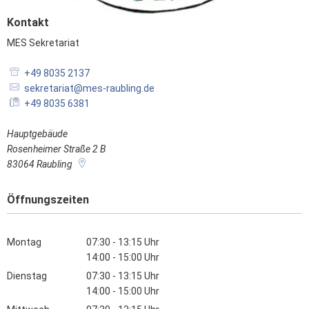
Kontakt
MES Sekretariat
MES Sekretariat
+49 8035 2137
sekretariat@mes-raubling.de
+49 8035 6381
Hauptgebäude
Rosenheimer Straße 2 B
83064
Raubling
Öffnungszeiten
Montag
07:30
-
13:15
Uhr
Von 07:30 bis 13:15 Uhr
14:00
-
15:00
Uhr
Von 14:00 bis 15:00 Uhr
Dienstag
07:30
-
13:15
Uhr
Von 07:30 bis 13:15 Uhr
14:00
-
15:00
Uhr
Von 14:00 bis 15:00 Uhr