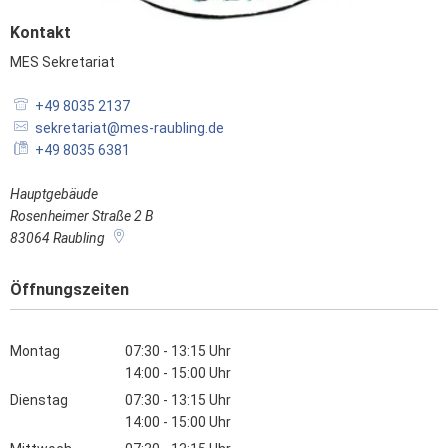
Kontakt
MES Sekretariat
MES Sekretariat
+49 8035 2137
sekretariat@mes-raubling.de
+49 8035 6381
Hauptgebäude
Rosenheimer Straße 2 B
83064
Raubling
Öffnungszeiten
Montag
07:30
-
13:15
Uhr
Von 07:30 bis 13:15 Uhr
14:00
-
15:00
Uhr
Von 14:00 bis 15:00 Uhr
Dienstag
07:30
-
13:15
Uhr
Von 07:30 bis 13:15 Uhr
14:00
-
15:00
Uhr
Von 14:00 bis 15:00 Uhr