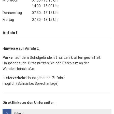
Mittwoch
07:30
-
13:15
Uhr
Von 07:30 bis 13:15 Uhr
14:00
-
15:00
Uhr
Von 14:00 bis 15:00 Uhr
Donnerstag
07:30
-
13:15
Uhr
Von 07:30 bis 13:15 Uhr
Freitag
07:30
-
13:15
Uhr
Von 07:30 bis 13:15 Uhr
Anfahrt
Hinweise zur Anfahrt:
Parken
auf dem Schulgelände ist nur Lehrkräften gestattet.
Hauptgebäude: Bitte nutzen Sie den Parkplatz an der
Wendelsteinstraße.
Lieferverkehr
Hauptgebäude: Zufahrt
möglich (Schranke/Sprechanlage)
Direktlinks zu den Unterseiten:
Schule