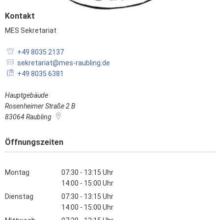
Kontakt
MES Sekretariat
MES Sekretariat
+49 8035 2137
sekretariat@mes-raubling.de
+49 8035 6381
Hauptgebäude
Rosenheimer Straße 2 B
83064
Raubling
Öffnungszeiten
Montag
07:30
-
13:15
Uhr
Von 07:30 bis 13:15 Uhr
14:00
-
15:00
Uhr
Von 14:00 bis 15:00 Uhr
Dienstag
07:30
-
13:15
Uhr
Von 07:30 bis 13:15 Uhr
14:00
-
15:00
Uhr
Von 14:00 bis 15:00 Uhr