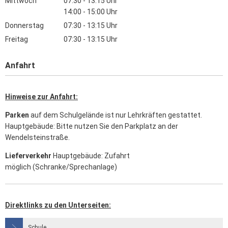
Mittwoch
07:30
-
13:15
Uhr
Von 07:30 bis 13:15 Uhr
14:00
-
15:00
Uhr
Von 14:00 bis 15:00 Uhr
Donnerstag
07:30
-
13:15
Uhr
Von 07:30 bis 13:15 Uhr
Freitag
07:30
-
13:15
Uhr
Von 07:30 bis 13:15 Uhr
Anfahrt
Hinweise zur Anfahrt:
Parken
auf dem Schulgelände ist nur Lehrkräften gestattet.
Hauptgebäude: Bitte nutzen Sie den Parkplatz an der
Wendelsteinstraße.
Lieferverkehr
Hauptgebäude: Zufahrt
möglich (Schranke/Sprechanlage)
Direktlinks zu den Unterseiten:
Schule