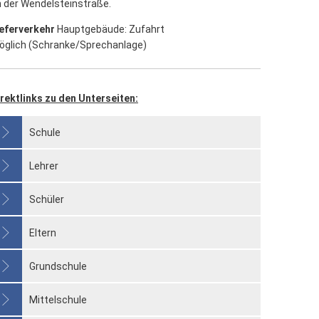
 der Wendelsteinstraße.
ieferverkehr
Hauptgebäude: Zufahrt
öglich (Schranke/Sprechanlage)
rektlinks zu den Unterseiten:
Schule
Lehrer
Schüler
Eltern
Grundschule
Mittelschule