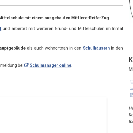
Mittelschule mit einem ausgebauten Mittlere-Reife-Zug.
l
und arbeitet mit weiteren Grund- und Mittelschulen im Inntal
auptgebäude
als auch wohnortnah in den
Schulhäusern
in den
K
nmeldung bei
Schulmanager online
.
ME
H
Ro
8