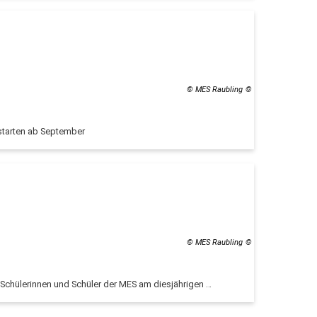
© MES Raubling
starten ab September
© MES Raubling
 Schülerinnen und Schüler der MES am diesjährigen …