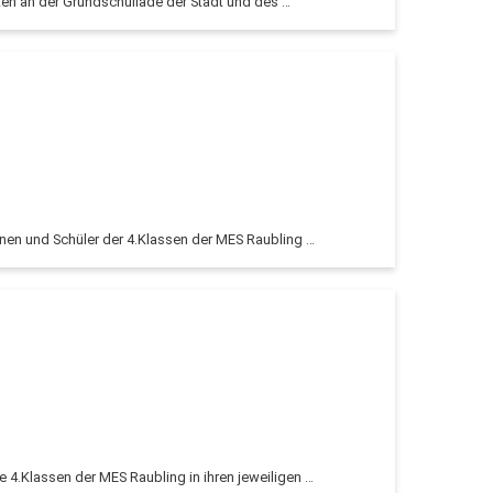
en an der Grundschuliade der Stadt und des …
nnen und Schüler der 4.Klassen der MES Raubling …
e 4.Klassen der MES Raubling in ihren jeweiligen …