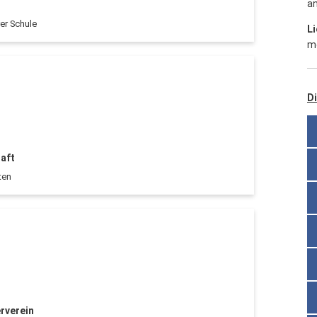
an
er Schule
L
m
Di
aft
ten
rverein