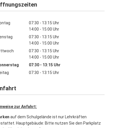
ffnungszeiten
ontag
07:30
-
13:15
Uhr
Von 07:30 bis 13:15 Uhr
14:00
-
15:00
Uhr
Von 14:00 bis 15:00 Uhr
ienstag
07:30
-
13:15
Uhr
Von 07:30 bis 13:15 Uhr
14:00
-
15:00
Uhr
Von 14:00 bis 15:00 Uhr
ittwoch
07:30
-
13:15
Uhr
Von 07:30 bis 13:15 Uhr
14:00
-
15:00
Uhr
Von 14:00 bis 15:00 Uhr
onnerstag
07:30
-
13:15
Uhr
Von 07:30 bis 13:15 Uhr
eitag
07:30
-
13:15
Uhr
Von 07:30 bis 13:15 Uhr
nfahrt
nweise zur Anfahrt:
arken
auf dem Schulgelände ist nur Lehrkräften
stattet. Hauptgebäude: Bitte nutzen Sie den Parkplatz