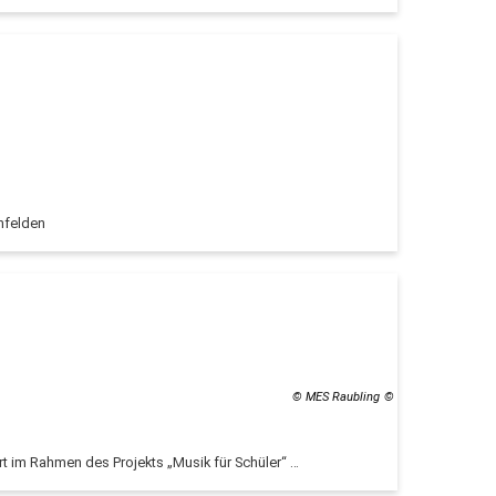
nfelden
© MES Raubling
rt im Rahmen des Projekts „Musik für Schüler“ …