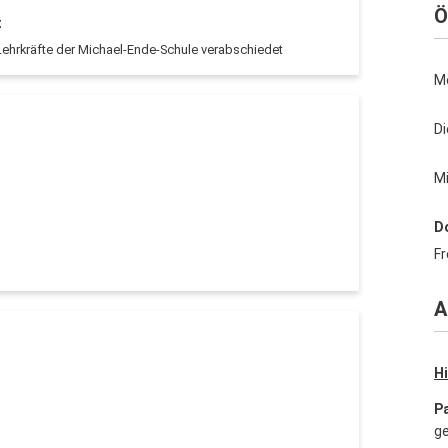
Ö
t
ehrkräfte der Michael-Ende-Schule verabschiedet
M
D
M
D
Fr
A
Hi
P
ge